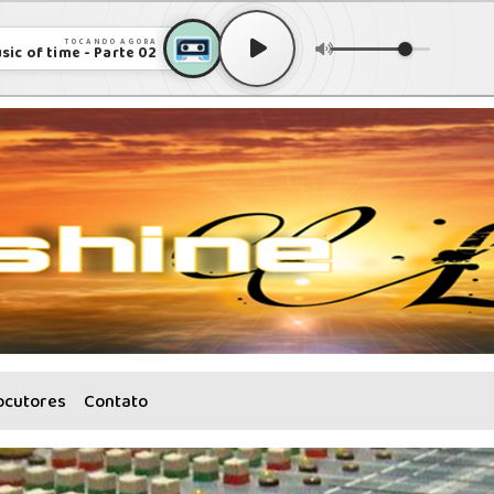
TOCANDO AGORA
sic of time - Parte 02
ocutores
Contato